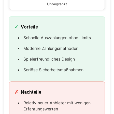
Max. Auszahlung
Unbegrenzt
Vorteile
Schnelle Auszahlungen ohne Limits
Moderne Zahlungsmethoden
Spielerfreundliches Design
Seriöse Sicherheitsmaßnahmen
Nachteile
Relativ neuer Anbieter mit wenigen
Erfahrungswerten