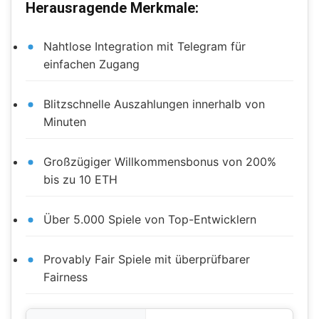
Herausragende Merkmale:
Nahtlose Integration mit Telegram für
einfachen Zugang
Blitzschnelle Auszahlungen innerhalb von
Minuten
Großzügiger Willkommensbonus von 200%
bis zu 10 ETH
Über 5.000 Spiele von Top-Entwicklern
Provably Fair Spiele mit überprüfbarer
Fairness