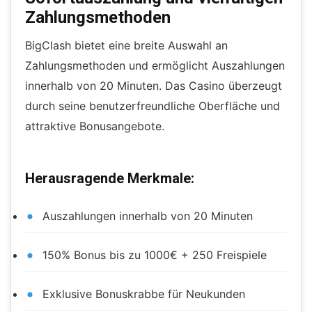
Zahlungsmethoden
BigClash bietet eine breite Auswahl an
Zahlungsmethoden und ermöglicht Auszahlungen
innerhalb von 20 Minuten. Das Casino überzeugt
durch seine benutzerfreundliche Oberfläche und
attraktive Bonusangebote.
Herausragende Merkmale:
Auszahlungen innerhalb von 20 Minuten
150% Bonus bis zu 1000€ + 250 Freispiele
Exklusive Bonuskrabbe für Neukunden