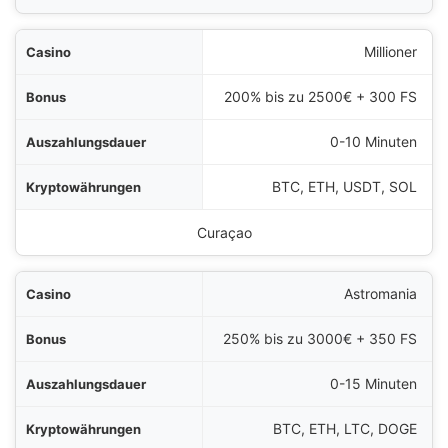
Millioner
200% bis zu 2500€ + 300 FS
0-10 Minuten
BTC, ETH, USDT, SOL
Curaçao
Astromania
250% bis zu 3000€ + 350 FS
0-15 Minuten
BTC, ETH, LTC, DOGE