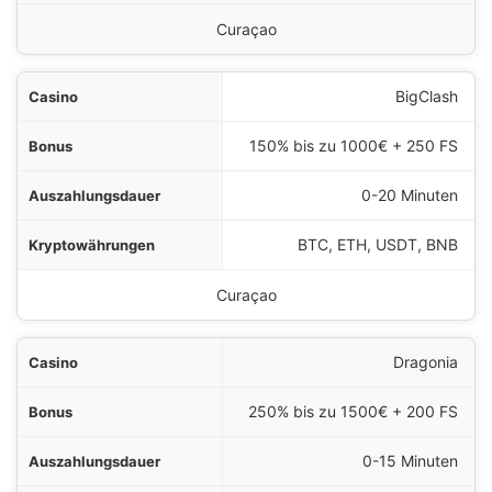
Curaçao
BigClash
150% bis zu 1000€ + 250 FS
0-20 Minuten
BTC, ETH, USDT, BNB
Curaçao
Dragonia
250% bis zu 1500€ + 200 FS
0-15 Minuten