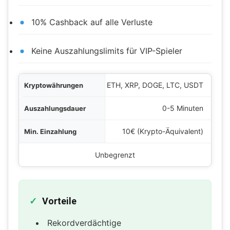
10% Cashback auf alle Verluste
Keine Auszahlungslimits für VIP-Spieler
ungen
BTC, ETH, XRP, DOGE, LTC, USDT
dauer
0-5 Minuten
ahlung
10€ (Krypto-Äquivalent)
Max. Auszahlung
Unbegrenzt
Vorteile
Rekordverdächtige