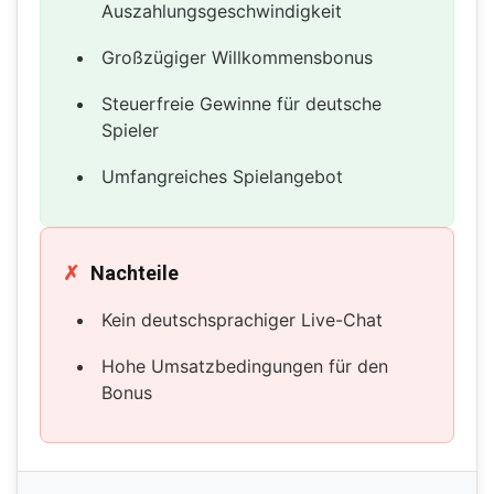
Auszahlungsgeschwindigkeit
Großzügiger Willkommensbonus
Steuerfreie Gewinne für deutsche
Spieler
Umfangreiches Spielangebot
Nachteile
Kein deutschsprachiger Live-Chat
Hohe Umsatzbedingungen für den
Bonus