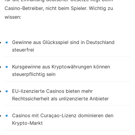
Casino-Betreiber, nicht beim Spieler. Wichtig zu
wissen:
Gewinne aus Glücksspiel sind in Deutschland
steuerfrei
Kursgewinne aus Kryptowährungen können
steuerpflichtig sein
EU-lizenzierte Casinos bieten mehr
Rechtssicherheit als unlizenzierte Anbieter
Casinos mit Curaçao-Lizenz dominieren den
Krypto-Markt