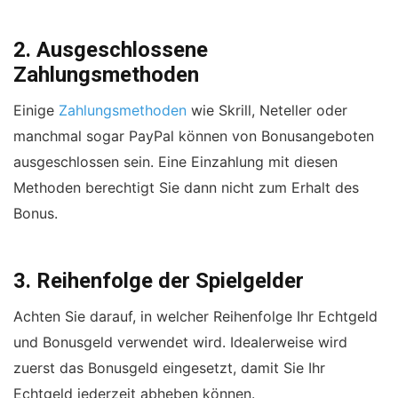
2. Ausgeschlossene
Zahlungsmethoden
Einige
Zahlungsmethoden
wie Skrill, Neteller oder
manchmal sogar PayPal können von Bonusangeboten
ausgeschlossen sein. Eine Einzahlung mit diesen
Methoden berechtigt Sie dann nicht zum Erhalt des
Bonus.
3. Reihenfolge der Spielgelder
Achten Sie darauf, in welcher Reihenfolge Ihr Echtgeld
und Bonusgeld verwendet wird. Idealerweise wird
zuerst das Bonusgeld eingesetzt, damit Sie Ihr
Echtgeld jederzeit abheben können.