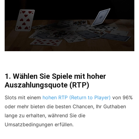
1. Wählen Sie Spiele mit hoher
Auszahlungsquote (RTP)
Slots mit einem
hohen RTP (Return to Player)
von 96%
oder mehr bieten die besten Chancen, Ihr Guthaben
lange zu erhalten, während Sie die
Umsatzbedingungen erfüllen.