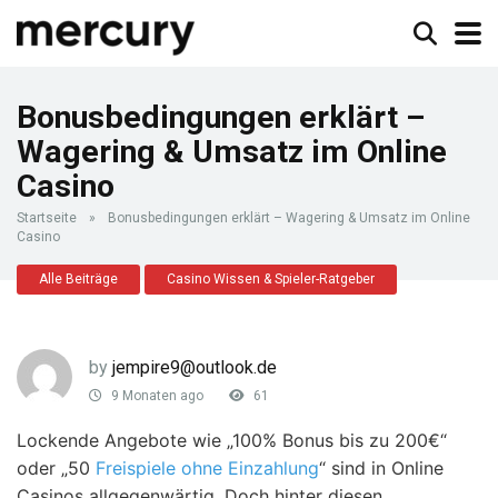
Bonusbedingungen erklärt –
Wagering & Umsatz im Online
Casino
Startseite
»
Bonusbedingungen erklärt – Wagering & Umsatz im Online
Casino
Alle Beiträge
Casino Wissen & Spieler-Ratgeber
by
jempire9@outlook.de
9 Monaten ago
61
Lockende Angebote wie „100% Bonus bis zu 200€“
oder „50
Freispiele ohne Einzahlung
“ sind in Online
Casinos allgegenwärtig. Doch hinter diesen