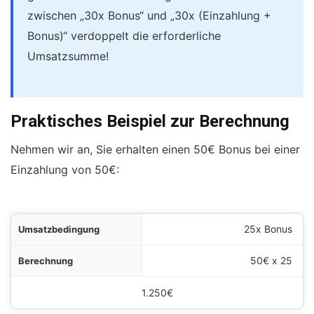
zwischen „30x Bonus“ und „30x (Einzahlung +
Bonus)“ verdoppelt die erforderliche
Umsatzsumme!
Praktisches Beispiel zur Berechnung
Nehmen wir an, Sie erhalten einen 50€ Bonus bei einer
Einzahlung von 50€:
ng
25x Bonus
ng
50€ x 25
icher Gesamtumsatz
1.250€