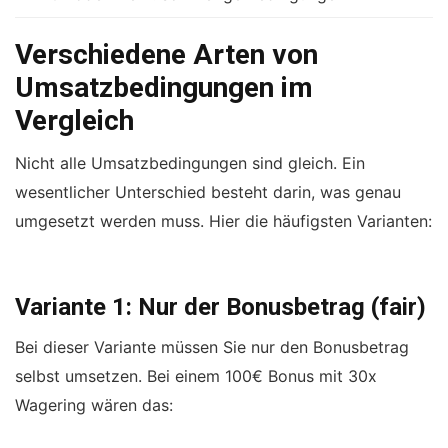
Verschiedene Arten von
Umsatzbedingungen im
Vergleich
Nicht alle Umsatzbedingungen sind gleich. Ein
wesentlicher Unterschied besteht darin, was genau
umgesetzt werden muss. Hier die häufigsten Varianten:
Variante 1: Nur der Bonusbetrag (fair)
Bei dieser Variante müssen Sie nur den Bonusbetrag
selbst umsetzen. Bei einem 100€ Bonus mit 30x
Wagering wären das: