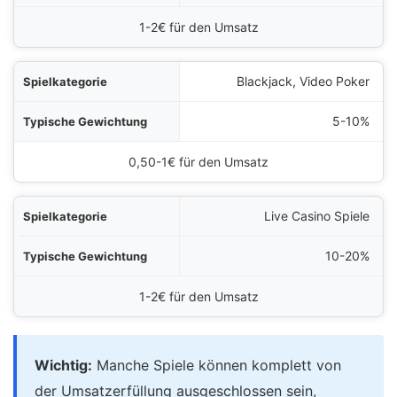
1-2€ für den Umsatz
Blackjack, Video Poker
5-10%
0,50-1€ für den Umsatz
Live Casino Spiele
10-20%
1-2€ für den Umsatz
Wichtig:
Manche Spiele können komplett von
der Umsatzerfüllung ausgeschlossen sein,