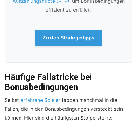
Auszahlungsquote (RTP)
, um Bonusbedingungen
effizient zu erfüllen.
Zu den Strategietipps
Häufige Fallstricke bei
Bonusbedingungen
Selbst
erfahrene Spieler
tappen manchmal in die
Fallen, die in den Bonusbedingungen versteckt sein
können. Hier sind die häufigsten Stolpersteine: