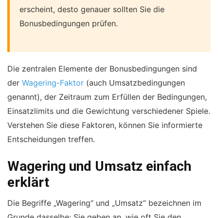
erscheint, desto genauer sollten Sie die
Bonusbedingungen prüfen.
Die zentralen Elemente der Bonusbedingungen sind
der
Wagering-Faktor
(auch Umsatzbedingungen
genannt), der Zeitraum zum Erfüllen der Bedingungen,
Einsatzlimits und die Gewichtung verschiedener Spiele.
Verstehen Sie diese Faktoren, können Sie informierte
Entscheidungen treffen.
Wagering und Umsatz einfach
erklärt
Die Begriffe „Wagering“ und „Umsatz“ bezeichnen im
Grunde dasselbe: Sie geben an, wie oft Sie den