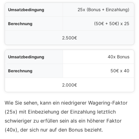
25x (Bonus + Einzahlung)
(50€ + 50€) x 25
2.500€
40x Bonus
50€ x 40
2.000€
Wie Sie sehen, kann ein niedrigerer Wagering-Faktor
(25x) mit Einbeziehung der Einzahlung letztlich
schwieriger zu erfüllen sein als ein höherer Faktor
(40x), der sich nur auf den Bonus bezieht.