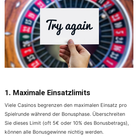
1. Maximale Einsatzlimits
Viele Casinos begrenzen den maximalen Einsatz pro
Spielrunde während der Bonusphase. Überschreiten
Sie dieses Limit (oft 5€ oder 10% des Bonusbetrags),
können alle Bonusgewinne nichtig werden.