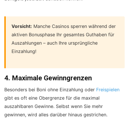
Vorsicht:
Manche Casinos sperren während der
aktiven Bonusphase Ihr gesamtes Guthaben für
Auszahlungen – auch Ihre ursprüngliche
Einzahlung!
4. Maximale Gewinngrenzen
Besonders bei Boni ohne Einzahlung oder
Freispielen
gibt es oft eine Obergrenze für die maximal
auszahlbaren Gewinne. Selbst wenn Sie mehr
gewinnen, wird alles darüber hinaus gestrichen.