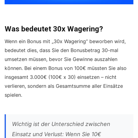
Was bedeutet 30x Wagering?
Wenn ein Bonus mit „30x Wagering“ beworben wird,
bedeutet dies, dass Sie den Bonusbetrag 30-mal
umsetzen müssen, bevor Sie Gewinne auszahlen
können. Bei einem Bonus von 100€ müssten Sie also
insgesamt 3.000€ (100€ x 30) einsetzen – nicht
verlieren, sondern als Gesamtsumme aller Einsätze
spielen.
Wichtig ist der Unterschied zwischen
Einsatz und Verlust: Wenn Sie 10€