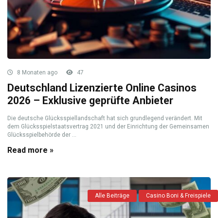
8 Monaten ago
47
Deutschland Lizenzierte Online Casinos
2026 – Exklusive geprüfte Anbieter
Die deutsche Glücksspiellandschaft hat sich grundlegend verändert. Mit
dem Glücksspielstaatsvertrag 2021 und der Einrichtung der Gemeinsamen
Glücksspielbehörde der ...
Read more »
Alle Beiträge
Casino Boni & Freispiele