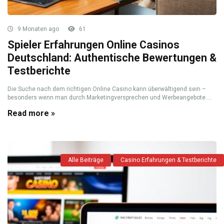
9 Monaten ago
61
Spieler Erfahrungen Online Casinos
Deutschland: Authentische Bewertungen &
Testberichte
Die Suche nach dem richtigen Online Casino kann überwältigend sein –
besonders wenn man durch Marketingversprechen und Werbeangebote ...
Read more »
Alle Beiträge
Casino Erfahrungen & Testberichte