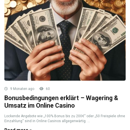
9 Monaten ago
60
Bonusbedingungen erklärt – Wagering &
Umsatz im Online Casino
Lockende Angebote wie „100% Bonus bis zu 200€“ oder „50 Freispiele ohne
Einzahlung“ sind in Online Casinos allgegenwärtig. ...