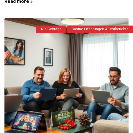
Read more »
Alle Beiträge
Casino Erfahrungen & Testberichte