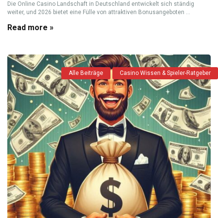
Die Online Casino Landschaft in Deutschland entwickelt sich ständig
weiter, und 2026 bietet eine Fülle von attraktiven Bonusangeboten ...
Read more »
Alle Beiträge
Casino Wissen & Spieler-Ratgeber