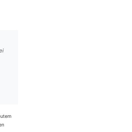
ei
neutem
en