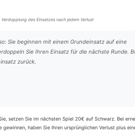
: Verdopplung des Einsatzes nach jedem Verlust
 so: Sie beginnen mit einem Grundeinsatz auf eine
rdoppeln Sie Ihren Einsatz für die nächste Runde. B
nsatz zurück.
 Sie, setzen Sie im nächsten Spiel 20€ auf Schwarz. Bei er
 gewinnen, haben Sie Ihren ursprünglichen Verlust plus ein