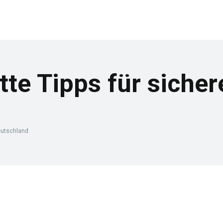
tte Tipps für siche
Deutschland