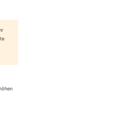
hr
te
rhöhen